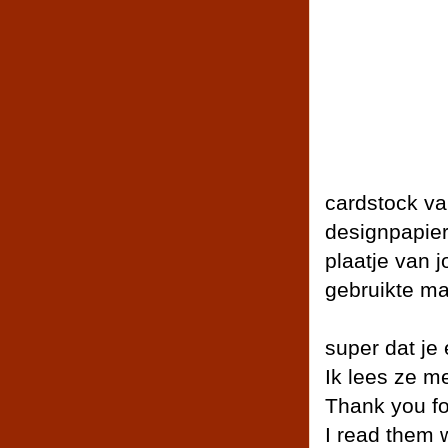
cardstock v
designpapier
plaatje van j
gebruikte mal
super dat je 
Ik lees ze me
Thank you fo
I read them w