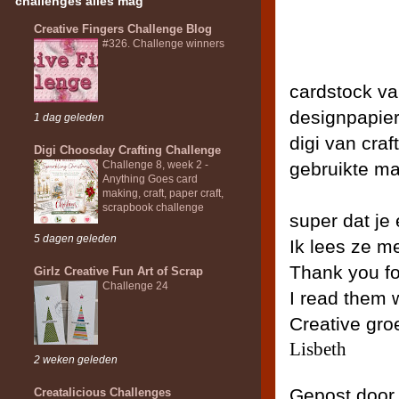
challenges alles mag
Creative Fingers Challenge Blog
#326. Challenge winners
cardstock v
designpapier
1 dag geleden
digi van craf
Digi Choosday Crafting Challenge
Challenge 8, week 2 -
gebruikte mal
Anything Goes card
making, craft, paper craft,
scrapbook challenge
super dat je 
5 dagen geleden
Ik lees ze me
Thank you fo
Girlz Creative Fun Art of Scrap
Challenge 24
I read them w
Creative gro
Lisbeth
2 weken geleden
Gepost doo
Creatalicious Challenges