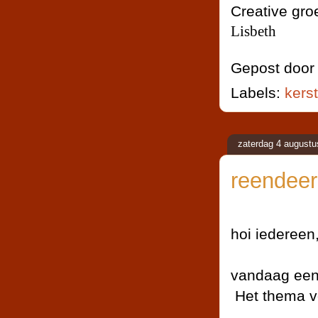
Creative gro
Lisbeth
Gepost doo
Labels:
kerst
zaterdag 4 augustu
reendeer
hoi iedereen
vandaag een
Het thema vo