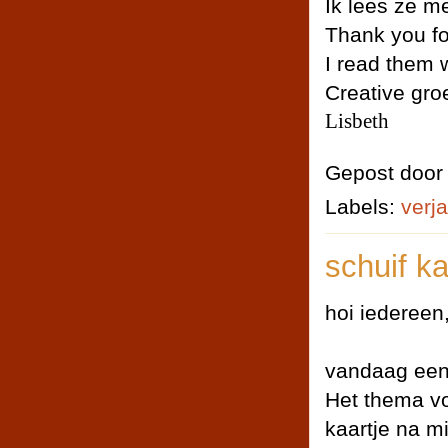
Ik lees ze me
Thank you fo
I read them w
Creative gro
Lisbeth
Gepost doo
Labels:
verj
schuif ka
hoi iedereen
vandaag een
Het thema vo
kaartje na m