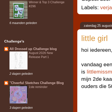
Winner & Top 3 Challenge
#296
Labels:
verj
6 maanden geleden
zaterdag 25 augus
little girl
Challenge's
All Dressed up Challenge blog
hoi iedereen
August 2026 New
Release Part 1
vandaag een 
is
littlemiss
2 dagen geleden
mijn 2de kaa
"Cheerful Sketches Challenge Blog
ouders die 5
1ste reminder
3 dagen geleden