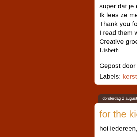
super dat je 
Ik lees ze me
Thank you fo
I read them w
Creative gro
Lisbeth
Gepost doo
Labels:
kerst
donderdag 2 augus
for the k
hoi iedereen