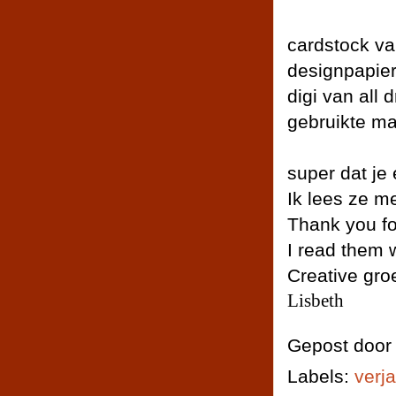
cardstock v
designpapier
digi van all 
gebruikte mal
super dat je 
Ik lees ze me
Thank you fo
I read them w
Creative gro
Lisbeth
Gepost doo
Labels:
verj