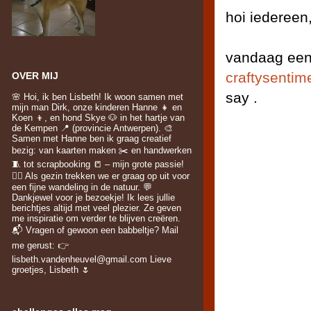
hoi iedereen
vandaag een
craftysentim
OVER MIJ
say .
🌸 Hoi, ik ben Lisbeth! Ik woon samen met
mijn man Dirk, onze kinderen Hanne 👧 en
Koen 👦, en hond Skye 🐶 in het hartje van
de Kempen 📍 (provincie Antwerpen). 🎨
Samen met Hanne ben ik graag creatief
bezig: van kaarten maken ✂️ en handwerken
🧵 tot scrapbooking 📒 – mijn grote passie!
🚶‍♀️ Als gezin trekken we er graag op uit voor
een fijne wandeling in de natuur. 💬
Dankjewel voor je bezoekje! Ik lees jullie
berichtjes altijd met veel plezier. Ze geven
me inspiratie om verder te blijven creëren.
📬 Vragen of gewoon een babbeltje? Mail
me gerust: 👉
lisbeth.vandenheuvel@gmail.com Lieve
groetjes, Lisbeth 🌷