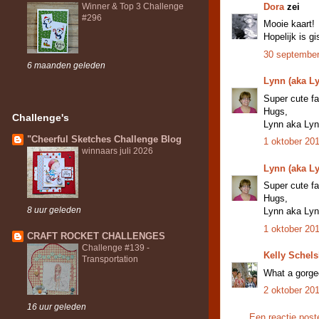
Dora
zei
Winner & Top 3 Challenge
#296
Mooie kaart!
Hopelijk is g
30 september
6 maanden geleden
Lynn (aka L
Super cute fa
Hugs,
Challenge's
Lynn aka Ly
"Cheerful Sketches Challenge Blog
1 oktober 20
winnaars juli 2026
Lynn (aka L
Super cute fa
Hugs,
8 uur geleden
Lynn aka Ly
1 oktober 20
CRAFT ROCKET CHALLENGES
Challenge #139 -
Kelly Schels
Transportation
What a gorgeo
2 oktober 20
16 uur geleden
Een reactie post