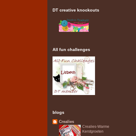
DT creative knockouts
All fun challenges
blogs
Crealies
Crealies-Warme
Kerstgroeten