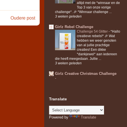
altijd met de *winnaar en de
Top 3 van onze vorige
challenge*. 🎉 *Winnaar challenge ...
3 weken geleden
Oudere post
Girlz Rebel Challenge
Challenge 54 Glitter
-
*Hallo
creatieve rebels!* 🎉 Wat
hebben we weer genoten
van al jullie prachtige
creaties! Een dikke
*dankjewel* aan iedereen
die heeft meegedaan. Jullie ...
3 weken geleden
Girlz Creative Christmas Challenge
-
Translate
Powered by
Translate