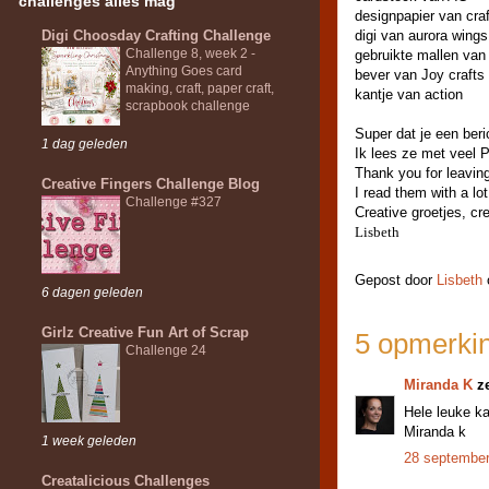
challenges alles mag
designpapier van cra
Digi Choosday Crafting Challenge
digi van aurora wings
Challenge 8, week 2 -
gebruikte mallen van
Anything Goes card
bever van Joy crafts
making, craft, paper craft,
kantje van action
scrapbook challenge
Super dat je een beri
1 dag geleden
Ik lees ze met veel P
Thank you for leavin
Creative Fingers Challenge Blog
I read them with a lot
Challenge #327
Creative groetjes, cr
Lisbeth
Gepost door
Lisbeth
6 dagen geleden
Girlz Creative Fun Art of Scrap
5 opmerki
Challenge 24
Miranda K
ze
Hele leuke ka
Miranda k
1 week geleden
28 september
Creatalicious Challenges