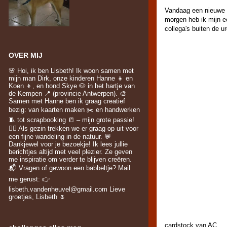
Vandaag een nieuwe 
morgen heb ik mijn ee
collega's buiten de u
OVER MIJ
🌸 Hoi, ik ben Lisbeth! Ik woon samen met
mijn man Dirk, onze kinderen Hanne 👧 en
Koen 👦, en hond Skye 🐶 in het hartje van
de Kempen 📍 (provincie Antwerpen). 🎨
Samen met Hanne ben ik graag creatief
bezig: van kaarten maken ✂️ en handwerken
🧵 tot scrapbooking 📒 – mijn grote passie!
🚶‍♀️ Als gezin trekken we er graag op uit voor
een fijne wandeling in de natuur. 💬
Dankjewel voor je bezoekje! Ik lees jullie
berichtjes altijd met veel plezier. Ze geven
me inspiratie om verder te blijven creëren.
📬 Vragen of gewoon een babbeltje? Mail
me gerust: 👉
lisbeth.vandenheuvel@gmail.com Lieve
groetjes, Lisbeth 🌷
cardstock van AC