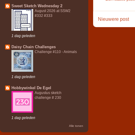
Sweet Sketch Wednesday 2
August 2026 at SSW2
#332 #333
Nieuwere post
1 dag geleden
Daisy Chain Challenges
Challenge #110 - Animals
1 dag geleden
Hobbywinkel De Egel
Augustus sketch
challenge # 230
1 dag geleden
Alle tonen