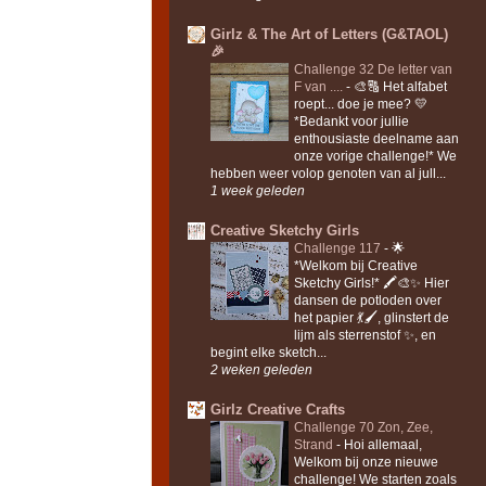
Girlz & The Art of Letters (G&TAOL)
🎉
Challenge 32 De letter van
F van ....
-
🎨🔠 Het alfabet
roept... doe je mee? 💛
*Bedankt voor jullie
enthousiaste deelname aan
onze vorige challenge!* We
hebben weer volop genoten van al jull...
1 week geleden
Creative Sketchy Girls
Challenge 117
-
🌟
*Welkom bij Creative
Sketchy Girls!* 🖍️🎨✨ Hier
dansen de potloden over
het papier 💃🖌️, glinstert de
lijm als sterrenstof ✨, en
begint elke sketch...
2 weken geleden
Girlz Creative Crafts
Challenge 70 Zon, Zee,
Strand
-
Hoi allemaal,
Welkom bij onze nieuwe
challenge! We starten zoals