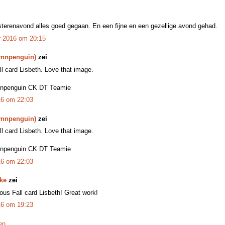
isterenavond alles goed gegaan. En een fijne en een gezellige avond gehad.
 2016 om 20:15
ynnpenguin)
zei
ll card Lisbeth. Love that image.
nnpenguin CK DT Teamie
16 om 22:03
ynnpenguin)
zei
ll card Lisbeth. Love that image.
nnpenguin CK DT Teamie
16 om 22:03
ke
zei
us Fall card Lisbeth! Great work!
16 om 19:23
en