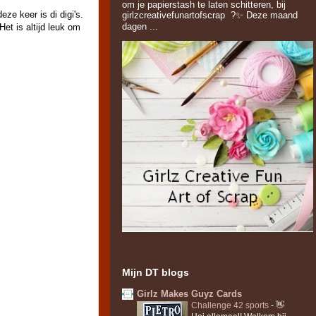
om je papierstash te laten schitteren, bij
eze keer is di digi's.
girlzcreativefunartofscrap ?✨ Deze maand
dagen ...
et is altijd leuk om
Mijn DT blogs
Girlz Makes Guyz Cards
Challenge 42 sports
-
👋