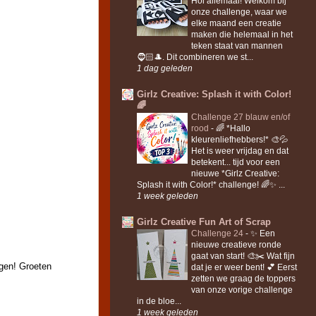
Hoi allemaal! Welkom bij
onze challenge, waar we
elke maand een creatie
maken die helemaal in het
teken staat van mannen
🧔🏻🎩. Dit combineren we st...
1 dag geleden
Girlz Creative: Splash it with Color!
🌈
Challenge 27 blauw en/of
rood
-
🌈 *Hallo
kleurenliefhebbers!* 🎨💦
Het is weer vrijdag en dat
betekent... tijd voor een
nieuwe *Girlz Creative:
Splash it with Color!* challenge! 🌈✨ ...
1 week geleden
Girlz Creative Fun Art of Scrap
Challenge 24
-
✨ Een
nieuwe creatieve ronde
gaat van start! 🎨✂️ Wat fijn
rgen! Groeten
dat je er weer bent! 💕 Eerst
zetten we graag de toppers
van onze vorige challenge
in de bloe...
1 week geleden