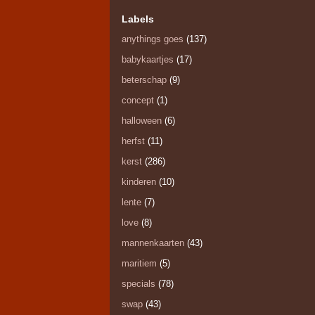
Labels
anythings goes
(137)
babykaartjes
(17)
beterschap
(9)
concept
(1)
halloween
(6)
herfst
(11)
kerst
(286)
kinderen
(10)
lente
(7)
love
(8)
mannenkaarten
(43)
maritiem
(5)
specials
(78)
swap
(43)