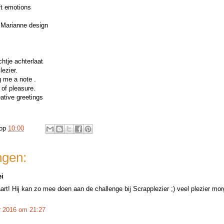
ft emotions
 Marianne design
chtje achterlaat
lezier.
g me a note .
 of pleasure.
eative greetings
op
10:00
ngen:
i
art! Hij kan zo mee doen aan de challenge bij Scrapplezier ;) veel plezier mo
 2016 om 21:27